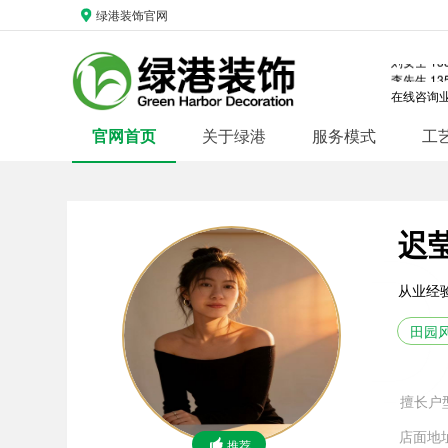
何女士 176
绿港装饰官网
孙女士 153
王女士 139
[切换]
刘女士 138
李先生 135
张先生 156
在线咨询
邓女士 132
贾女士 156
官网首页
关于绿港
服务模式
工
高先生 183
姜女士 159
李女士 135
郭女士 185
绿港简介
整装套餐
体系简介
装修教程
线下门店
企业文
装
大
孙先生 139
迟
杨女士 131
李女士 155
何女士 176
从业经
孙女士 153
王女士 139
刘女士 138
田园
李先生 135
张先生 156
邓女士 132
贾女士 156
擅长户
高先生 183
姜女士 159
店面地
推荐