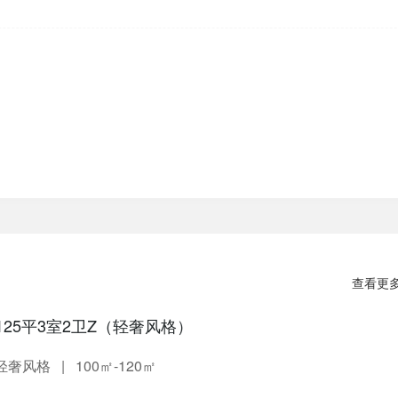
****2183
品质半包
预约老师：李 杨
****2999
定制大包
预约老师：左景轩
****8048
整装套餐
预约老师：左景轩
****2705
定制大包
预约老师：徐 磊
意设计 辽宁省室内装饰协会优秀设计师 全国住宅行业 最佳居住空间奖 LLF杯全国
查看更
125平3室2卫Z（轻奢风格）
轻奢风格
|
100㎡-120㎡