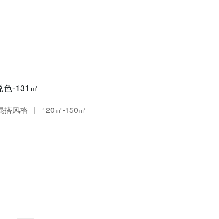
色-131㎡
混搭风格
|
120㎡-150㎡