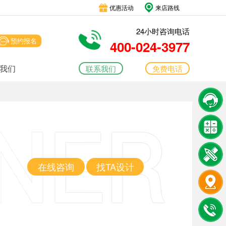
优惠活动
来店路线
24小时咨询电话
预约报名
400-024-3977
我们
联系我们
免费电话
宅
准
态
约
绿港装饰9大优势
在线咨询
找TA设计