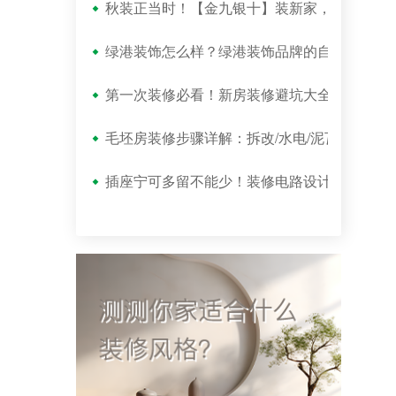
秋装正当时！【金九银十】装新家，组团签约还
绿港装饰怎么样？绿港装饰品牌的自我解读！
第一次装修必看！新房装修避坑大全，这10个
毛坯房装修步骤详解：拆改/水电/泥瓦/木工/油
插座宁可多留不能少！装修电路设计必看攻略