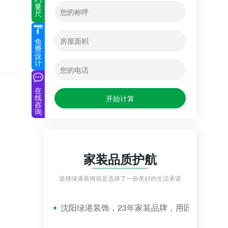
量
尺
免
费
设
计
在
线
开始计算
咨
询
家装品质护航
选择绿港装饰就是选择了一份美好的生活承诺
沈阳绿港装饰，23年家装品牌，用匠心成就品