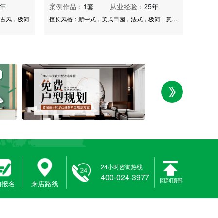
7年
案例作品：
1套
从业经验：
25年
古风，极简
擅长风格：新中式，美式田园，法式，极简，意式，欧式，地中海风格等
24小时咨询热线
400-024-3977
回到顶部
400-024-3977
约报名
来店路线
咨询热线：