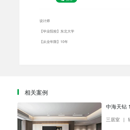
李女士 135
郭女士 185
孙先生 139
杨女士 131
设计师
【毕业院校】东北大学
【从业年限】10年
【设计理念】让设计物超所值，让细节缔造完美。
【荣誉】获奖经历 国家注册高级设计师 中国装饰协会最佳创
相关案例
中海天钻 
三居室
|