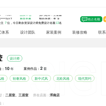
****5356
整装套餐
预约老师：冯向波
****1553
整装套餐
预约老师：李 冰
****5865
定制大包
预约老师：冯向波
****7967
品质半包
预约老师：王金鑫
****2417
整装套餐
预约老师：李 冰
抢占名额
****0299
定制大包
预约老师：李 杨
业主
7
位，今日剩余资深设计师免费设计名额
名
****3888
定制大包
预约老师：王天军
****4786
整装套餐
预约老师：姜霜亚
艺体系
设计团队
家装案例
装修攻略
联系
****6813
整装套餐
预约老师：王金鑫
****2118
品质半包
预约老师：薛令省
****2183
品质半包
预约老师：李 杨
****2999
定制大包
预约老师：左景轩
化
修效果图
宅设计
品质半包
德标辅料
装修科普
免费电话
服务保障
资深设计
VR实景
定制大包
集采主材
装修常识
在线报价
客户口碑
整装设计
实景案例
原创大
施工标
公司动
咨询预
****8048
整装套餐
预约老师：左景轩
莹
****2705
定制大包
预约老师：徐 磊
设计师
****6864
整装套餐
预约老师：薛令省
****5356
整装套餐
预约老师：冯向波
2
10
案例作品：
套
验：
年
****1553
整装套餐
预约老师：李 冰
****5865
定制大包
预约老师：冯向波
****7967
品质半包
预约老师：王金鑫
风格
轻奢风格
新中式风
北欧风格
现代简约
****2417
整装套餐
预约老师：李 冰
****0299
定制大包
预约老师：李 杨
****3888
定制大包
预约老师：王天军
****4786
整装套餐
预约老师：姜霜亚
型：
二居室、三居室
所在店面：
浑南店
****6813
整装套餐
预约老师：王金鑫
****2118
品质半包
预约老师：薛令省
址：